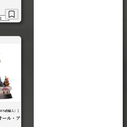
加
WS直輸入）】
オール・ア