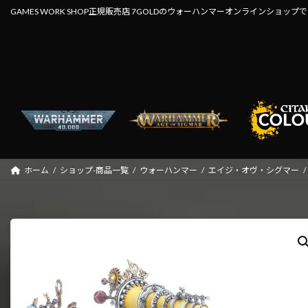
コ
ナ
GAMES WORK SHOP正規販売店 7GOLDのウォーハンマーオンラインショップ
ン
ビ
テ
ゲ
ン
ー
ツ
シ
へ
ョ
ス
ン
キ
に
ッ
移
プ
動
ホーム
ショップ-商品一覧
ウォーハンマー
エイジ・オヴ・シグマー