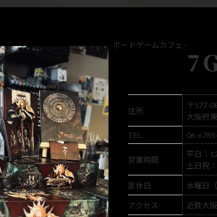
- ボードゲームカフェ -
7
〒577-0
住所
大阪府東
TEL
06-6785
平日：12:
営業時間
土日祝： 1
定休日
水曜日
アクセス
近鉄大阪