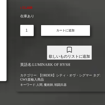
11,440
¥
在庫あり
【シ
カートに追加
テ
ィ・
オ
ヴ・
シ
グ
欲しいものリストに追加
マ
英語名:LUMINARK OF HYSH
ー
(GWS
直
カテゴリー:
【ORDER】シティ・オヴ・シグマー
タグ:
GWS直輸入商品
輸
入)】
キーワード:
人間
,
魔術師
,
戦闘兵器
バ
ト
ル
メ