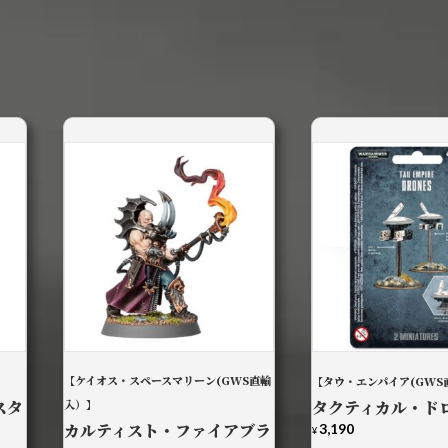
【ケイオス・スペースマリーン(GWS直輸
【タウ・エンパイア(GWS
スタ
入）】
タクティカル・ド
カルティスト・ファイアブラ
3,190
¥