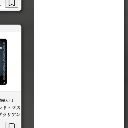
加
直輸入）】
ンド・マス
ブラリアン