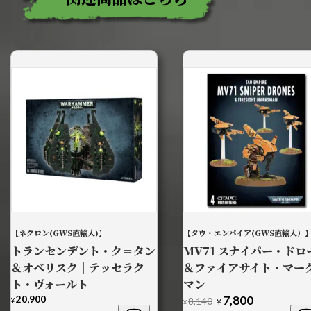
【ネクロン(GWS直輸入)】
【タウ・エンパイア(GWS直輸入）
トランセンデント・ク＝タン
MV71 スナイパー・ドロ
＆オベリスク｜テッセラク
＆ファイアサイト・マー
ト・ヴォールト
マン
20,900
7,800
元
現
8,140
¥
¥
¥