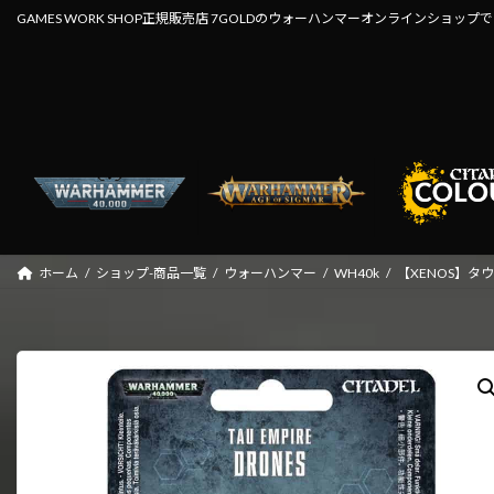
コ
ナ
GAMES WORK SHOP正規販売店 7GOLDのウォーハンマーオンラインショップ
ン
ビ
テ
ゲ
ン
ー
ツ
シ
へ
ョ
ス
ン
キ
に
ッ
移
プ
動
ホーム
ショップ-商品一覧
ウォーハンマー
WH40k
【XENOS】タ