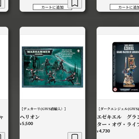
カートに追加
カートに追
【デュカーリ(GWS直輸入）】
【ダークエンジェル(GWS
ャ
ヘリオン
エゼキエル グラ
5,500
ター・オヴ・ライ
¥
4,730
¥