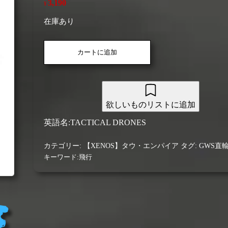
3,190
¥
在庫あり
【タ
カートに追加
ウ・
エ
ン
パ
イ
欲しいものリストに追加
ア
(GWS
英語名:TACTICAL DRONES
直
輸
カテゴリー:
【XENOS】タウ・エンパイア
タグ:
GWS直
入）】
キーワード:
飛行
タ
ク
テ
ィ
カ
ル・
ド