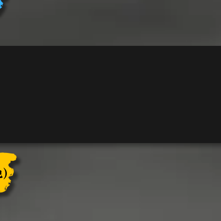
ロ
ー
ン
個
)