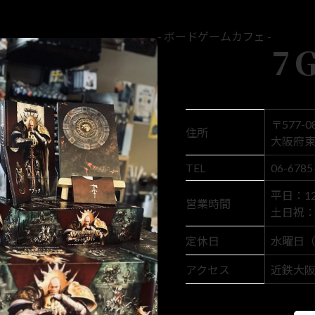
- ボードゲームカフェ -
7
〒577-0
住所
大阪府東
TEL
06-6785
平日：12:
営業時間
土日祝： 1
定休日
水曜日
アクセス
近鉄大阪