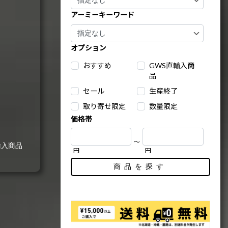
アーミーキーワード
オプション
おすすめ
GWS直輸入商
品
セール
生産終了
取り寄せ限定
数量限定
価格帯
～
輸入商品
円
円
商品を探す