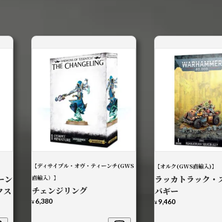
【ディサイプル・オヴ・ティーンチ(GWS
】
【オルク(GWS直輸入)】
ーン
直輸入）】
ラッカトラック・
チェンジリング
クス
バギー
6,380
9,460
¥
¥