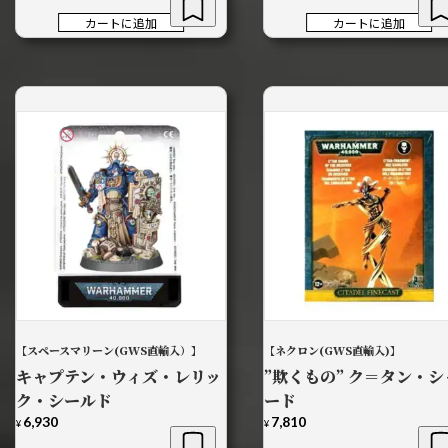
の
在
価
の
カートに追加
カートに追加
格
価
は
格
¥8,140
は
で
¥7,800
し
で
た。
す。
【スペースマリーン(GWS直輸入）】
【ネクロン(GWS直輸入)】
キャプテン・ウィズ・レリッ
”欺くもの” ク＝タン・シ
ク・シールド
ード
6,930
7,810
¥
¥