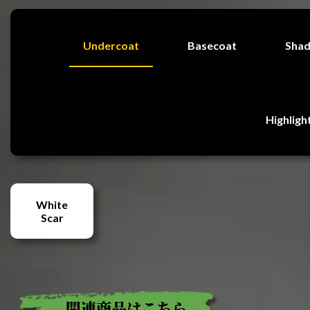
Undercoat
Basecoat
Sha
Highligh
White
Scar
関連商品はこちら