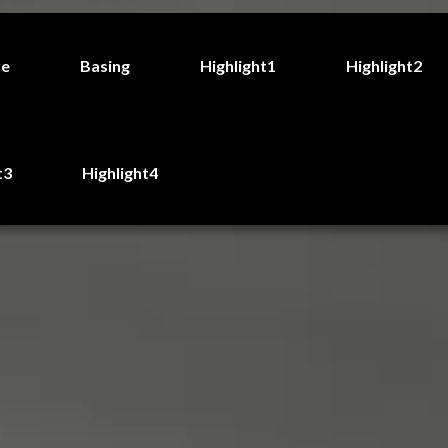
de
Basing
Highlight1
Highlight2
t3
Highlight4