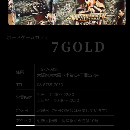
- ボードゲームカフェ -
7GOLD
〒577-0818
住所
大阪府東大阪市小若江4丁目12-14
TEL
06-6785-7050
平日：12:30～22:30
営業時間
土日祝： 10:30～22:30
定休日
水曜日（祝日の場合は営業しています）
アクセス
近鉄大阪線 長瀬駅から徒歩10分