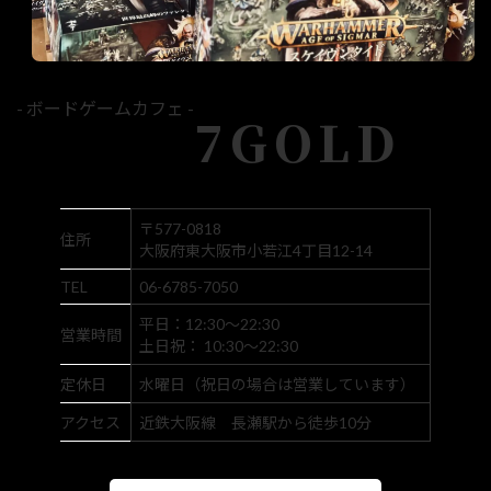
- ボードゲームカフェ -
7GOLD
〒577-0818
住所
大阪府東大阪市小若江4丁目12-14
TEL
06-6785-7050
平日：12:30～22:30
営業時間
土日祝： 10:30～22:30
定休日
水曜日（祝日の場合は営業しています）
アクセス
近鉄大阪線 長瀬駅から徒歩10分