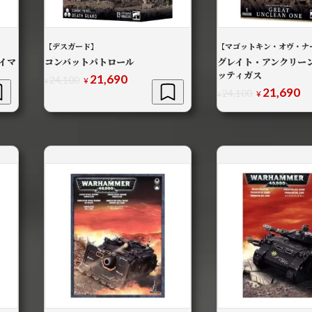
【デスガード】
【マゴットキン・オヴ・ナ
イマ
コンバットパトロール
グレイト・アンクリーン
ッティガス
21,690
元
現
24,100
¥
¥
21,690
元
現
の
在
24,100
¥
¥
の
在
価
の
価
の
格
価
格
価
は
格
¥24,100
は
格
は
で
¥24,100
¥21,690
は
で
し
で
¥2
し
で
た。
す。
た。
す