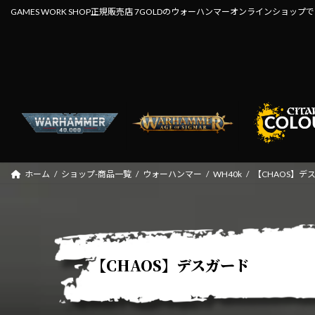
コ
ナ
GAMES WORK SHOP正規販売店 7GOLDのウォーハンマーオンラインショップ
ン
ビ
テ
ゲ
ン
ー
ツ
シ
へ
ョ
ス
ン
キ
に
ッ
移
プ
動
ホーム
ショップ-商品一覧
ウォーハンマー
WH40k
【CHAOS】デ
【CHAOS】デスガード