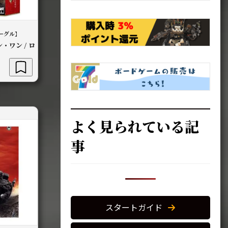
ーグル】
・ワン / ロ
よく見られている記
1,690
事
。
スタートガイド