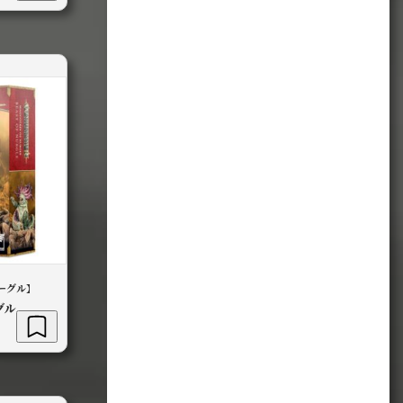
ーグル】
グル