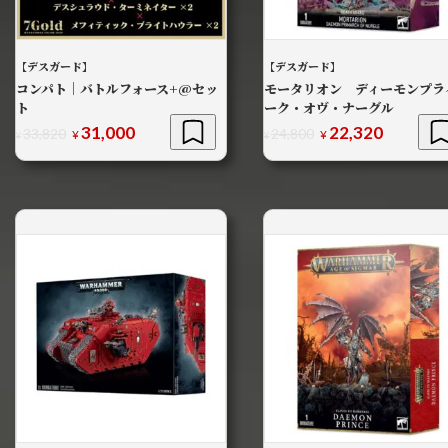
【デスガード】
【デスガード】
コンパト｜バトルフォース+@セッ
モータリオン ディーモンプラ
ト
ーク・オヴ・ナーグル
31,000
22,320
元
現
元
現
33,820
24,800
¥
¥
¥
¥
の
在
の
在
価
の
価
の
格
価
格
価
は
格
は
格
¥33,820
¥24,800
は
は
で
で
¥31,000
¥22,320
し
で
し
で
た。
す。
た。
す。