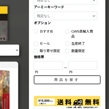
アーミーキーワード
オプション
おすすめ
GWS直輸入商
品
セール
生産終了
取り寄せ限定
数量限定
価格帯
～
円
円
商品を探す