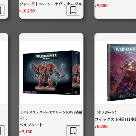
プレーグドローン・オヴ・ナーグル
9,300
¥
10,230
¥
【ケイオス・スペースマリーン(GWS直輸
【デスガード】
入）】
コデックス 10版 (日本
ヘルブルート
8,800
¥
9,130
¥