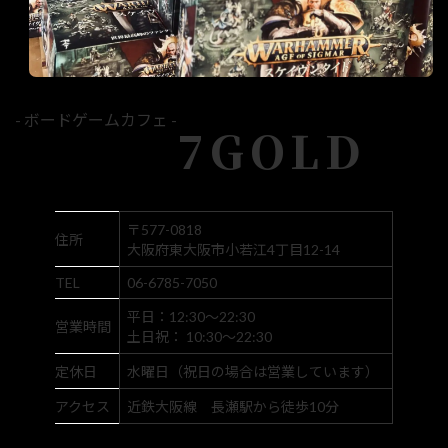
- ボードゲームカフェ -
7GOLD
〒577-0818
住所
大阪府東大阪市小若江4丁目12-14
TEL
06-6785-7050
平日：12:30～22:30
営業時間
土日祝： 10:30～22:30
定休日
水曜日（祝日の場合は営業しています）
アクセス
近鉄大阪線 長瀬駅から徒歩10分