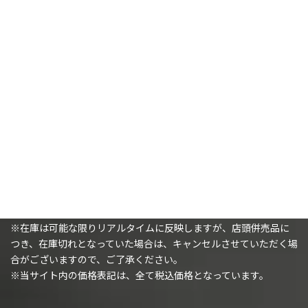
【オシアーク・ボーンリーパー】
【オシアーク・ボーンリーパー】
アーチ＝カヴァロス・ザンドト
リージュ＝カヴァロス（ウォー
ス / リージュ・カヴァロス
チャリオット騎乗）
8,600
11,000
¥
¥
カートに追加
カートに追加
購入時の注意事項
※（ミニチュアを購入されるお客様へ）ミニチュアは未塗装で、
組み立てが必要です。
※在庫は可能な限りリアルタイムに反映しますが、店頭併売品に
つき、在庫切れとなっていた場合は、キャンセルさせていただく場
合がございますので、ご了承ください。
※当サイト内の価格表記は、全て税込価格となっています。