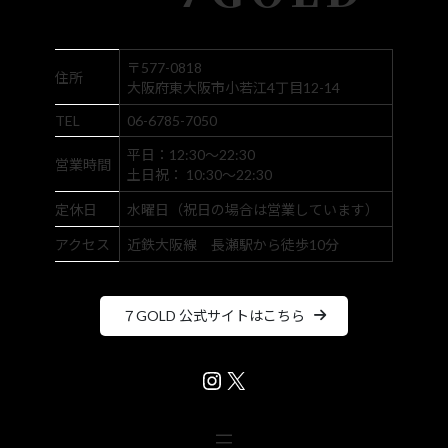
〒577-0818
住所
大阪府東大阪市小若江4丁目12-14
TEL
06-6785-7050
平日：12:30～22:30
営業時間
土日祝： 10:30～22:30
定休日
水曜日（祝日の場合は営業しています）
アクセス
近鉄大阪線 長瀬駅から徒歩10分
７GOLD 公式サイトはこちら
Instagram
X