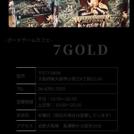
- ボードゲームカフェ -
7GOLD
〒577-0818
住所
大阪府東大阪市小若江4丁目12-14
TEL
06-6785-7050
平日：12:30～22:30
営業時間
土日祝： 10:30～22:30
定休日
水曜日（祝日の場合は営業しています）
アクセス
近鉄大阪線 長瀬駅から徒歩10分