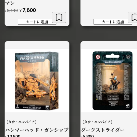
マン
7,800
元
現
8,140
¥
¥
の
在
価
の
カートに追加
カートに追加
格
価
は
格
¥8,140
は
で
¥7,800
し
で
た。
す。
【タウ・エンパイア】
【タウ・エンパイア】
ハンマーヘッド・ガンシップ
ダークストライダー
10,800
5,800
¥
¥