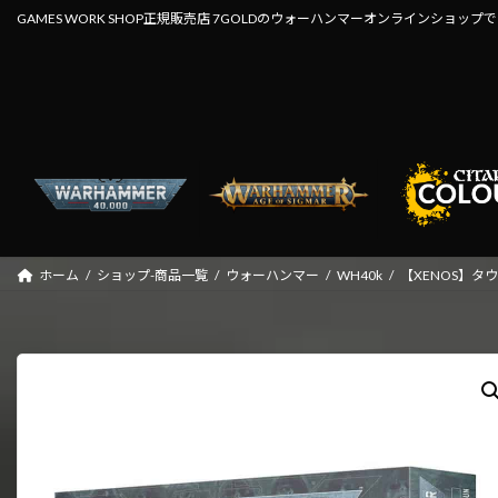
コ
ナ
GAMES WORK SHOP正規販売店 7GOLDのウォーハンマーオンラインショップ
ン
ビ
テ
ゲ
ン
ー
ツ
シ
へ
ョ
ス
ン
キ
に
ッ
移
プ
動
ホーム
ショップ-商品一覧
ウォーハンマー
WH40k
【XENOS】タ