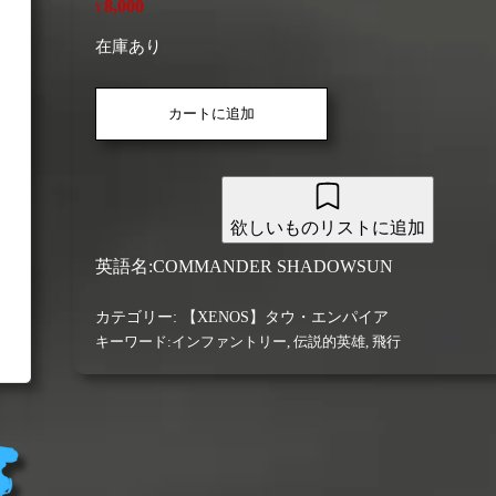
8,000
¥
在庫あり
【タ
カートに追加
ウ・
エ
ン
パ
イ
欲しいものリストに追加
ア】
コ
英語名:COMMANDER SHADOWSUN
マ
ン
カテゴリー:
【XENOS】タウ・エンパイア
ダ
キーワード:
インファントリー
,
伝説的英雄
,
飛行
ー・
シ
ャ
ド
ウ
サ
ン