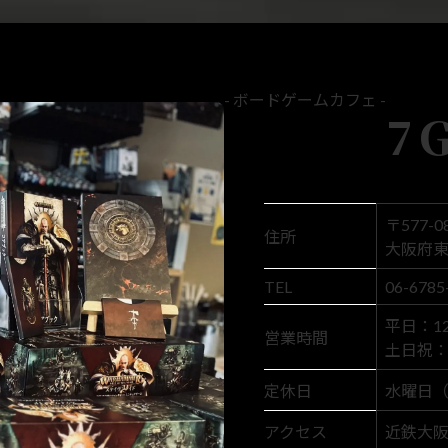
- ボードゲームカフェ -
7
〒577-0
住所
大阪府東
TEL
06-6785
平日：12:
営業時間
土日祝： 1
定休日
水曜日
アクセス
近鉄大阪