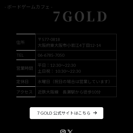
- ボードゲームカフェ -
7GOLD
〒577-0818
住所
大阪府東大阪市小若江4丁目12-14
TEL
06-6785-7050
平日：12:30～22:30
営業時間
土日祝： 10:30～22:30
定休日
水曜日（祝日の場合は営業しています）
アクセス
近鉄大阪線 長瀬駅から徒歩10分
７GOLD 公式サイトはこちら
Instagram
X