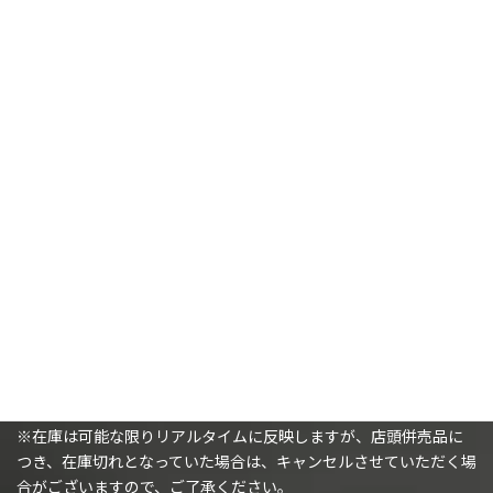
【イドネス・ディープキン】
【イドネス・ディープキン】
アクヘリアン・モールサール・
顕現(永久呪文)
ガード｜アクヘリアン・イシュ
8,300
¥
ラーン・ガード
8,600
¥
カートに追加
カートに追加
購入時の注意事項
※（ミニチュアを購入されるお客様へ）ミニチュアは未塗装で、
組み立てが必要です。
※在庫は可能な限りリアルタイムに反映しますが、店頭併売品に
つき、在庫切れとなっていた場合は、キャンセルさせていただく場
合がございますので、ご了承ください。