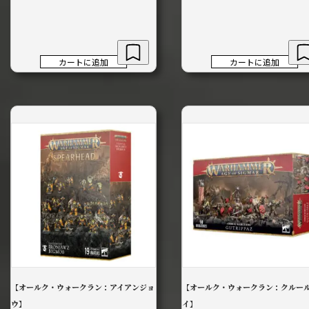
格
価
は
格
¥21,100
は
で
¥18,990
カートに追加
カートに追加
し
で
た。
す。
【オールク・ウォークラン：アイアンジョ
【オールク・ウォークラン：クルー
ウ】
イ】