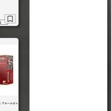
加
：クルールボゥ