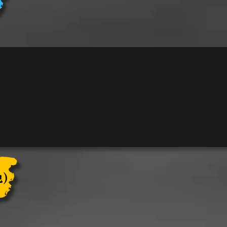
ー
ス
ト
ス
キ
ュ
ワ
ー・
キ
ル
ボ
ウ
個
)