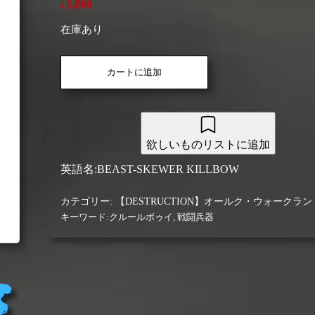
5,800
¥
在庫あり
【オ
カートに追加
ー
ル
ク・
ウ
ォ
欲しいものリストに追加
ー
ク
英語名:BEAST-SKEWER KILLBOW
ラ
ン：
カテゴリー:
【DESTRUCTION】オールク・ウォークラン
ク
キーワード:
クルールボゥイ
,
戦闘兵器
ル
ー
ル
ボ
ゥ
イ】
ビ