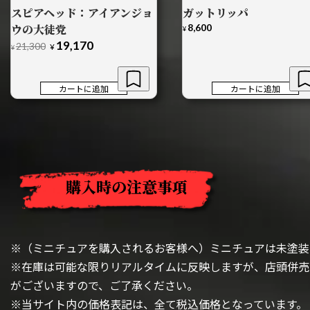
スピアヘッド：アイアンジョ
ガットリッパ
ウの大徒党
8,600
¥
19,170
元
現
21,300
¥
¥
の
在
価
の
格
価
カートに追加
カートに追加
は
格
¥21,300
は
で
¥19,170
し
で
た。
す。
購入時の注意事項
※（ミニチュアを購入されるお客様へ）ミニチュアは未塗装
※在庫は可能な限りリアルタイムに反映しますが、店頭併売
がございますので、ご了承ください。
※当サイト内の価格表記は、全て税込価格となっています。