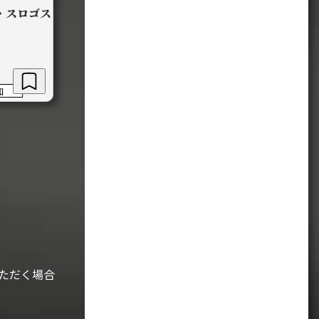
・スロゴス
加
ただく場合