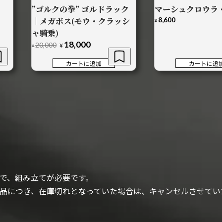
”ゴルクの拳” ゴルドラック
マーシュクロウラ
｜メガボス(モウ・クラッシ
8,600
¥
ャ騎乗)
18,000
元
現
20,000
¥
¥
の
在
価
の
カートに追加
カートに追
格
価
は
格
¥20,000
は
で
¥18,000
し
で
た。
す。
で、組み立てが必要です。
品につき、在庫切れとなっていた場合は、キャンセルさせてい