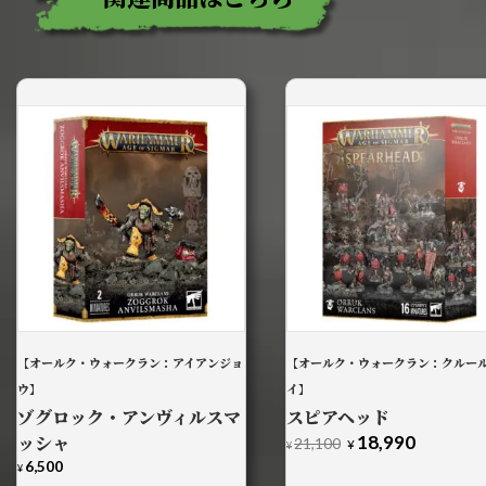
【オールク・ウォークラン：アイアンジョ
【オールク・ウォークラン：クルー
ウ】
イ】
ゾグロック・アンヴィルスマ
スピアヘッド
ッシャ
18,990
元
現
21,100
¥
¥
の
在
6,500
¥
価
の