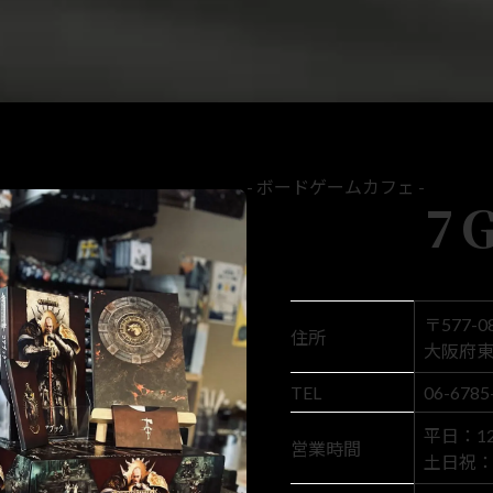
- ボードゲームカフェ -
7
〒577-0
住所
大阪府東
TEL
06-6785
平日：12:
営業時間
土日祝： 1