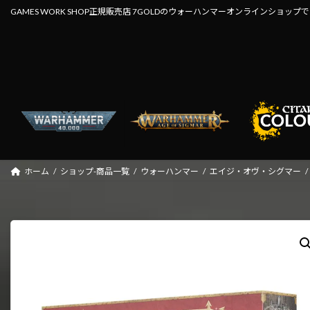
コ
ナ
GAMES WORK SHOP正規販売店 7GOLDのウォーハンマーオンラインショップ
ン
ビ
テ
ゲ
ン
ー
ツ
シ
へ
ョ
ス
ン
キ
に
ッ
移
プ
動
ホーム
ショップ-商品一覧
ウォーハンマー
エイジ・オヴ・シグマー