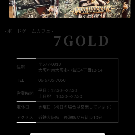
- ボードゲームカフェ -
7GOLD
〒577-0818
住所
大阪府東大阪市小若江4丁目12-14
TEL
06-6785-7050
平日：12:30～22:30
営業時間
土日祝： 10:30～22:30
定休日
水曜日（祝日の場合は営業しています）
アクセス
近鉄大阪線 長瀬駅から徒歩10分