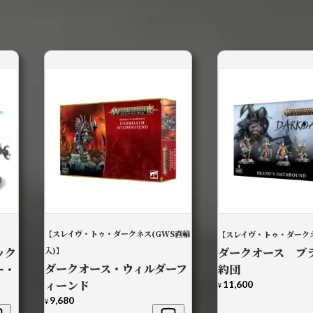
【スレイヴ・トゥ・ダークネス(GWS直輸
】
【スレイヴ・トゥ・ダーク
ック
入)】
ダークオース ブ
ダークオース・ウィルダーフ
ー・
約団
ィーンド
11,600
¥
9,680
¥