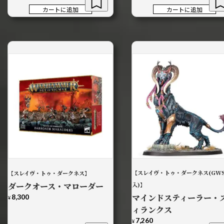
は
格
カートに追加
カートに追加
¥24,100
は
で
¥21,690
し
で
た。
す。
【スレイヴ・トゥ・ダークネス(GW
【スレイヴ・トゥ・ダークネス】
ダークオース・マローダー
入)】
マインドスティーラー・
8,300
¥
ィランクス
7,260
¥