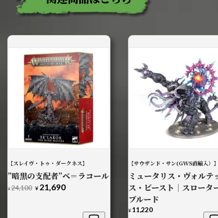
【スレイヴ・トゥ・ダークネス】
【サウザンド・サン(GWS直輸入）
”暗黒の支配者”ベ＝ラコール
ミュータリス・ヴォルテ
21,690
ス・ビースト｜スロータ
元
現
24,100
¥
¥
の
在
ブルード
価
の
11,220
¥
格
価