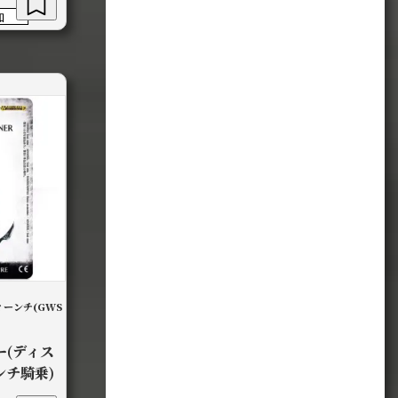
加
ーンチ(GWS
ー(ディス
ンチ騎乗)