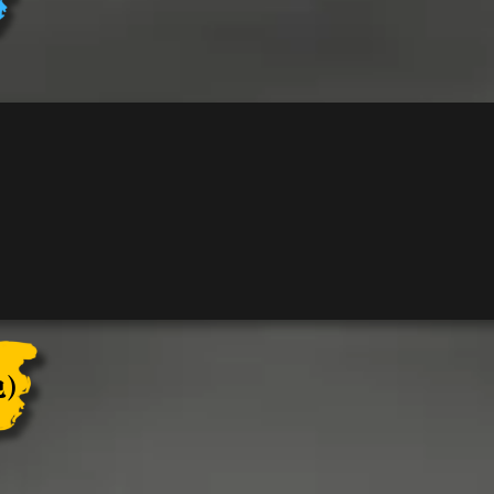
ェ
ル
ラ
イ
ダ
ー
個
)