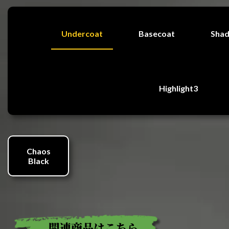
Undercoat
Basecoat
Sha
Highlight3
Chaos
Black
関連商品はこちら