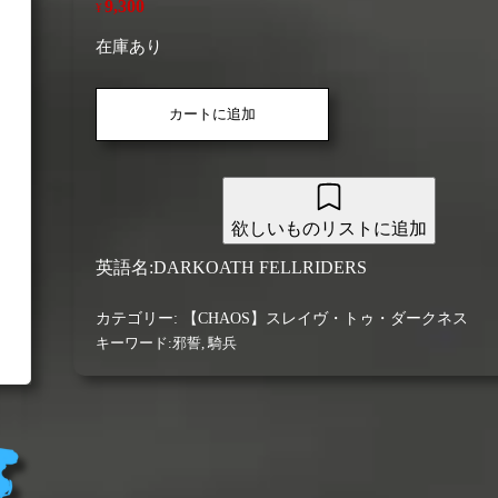
9,300
¥
在庫あり
【ス
カートに追加
レ
イ
ヴ・
ト
ゥ・
欲しいものリストに追加
ダ
ー
英語名:DARKOATH FELLRIDERS
ク
ネ
カテゴリー:
【CHAOS】スレイヴ・トゥ・ダークネス
ス】
キーワード:
邪誓
,
騎兵
ダ
ー
ク
オ
ー
ス・
フ