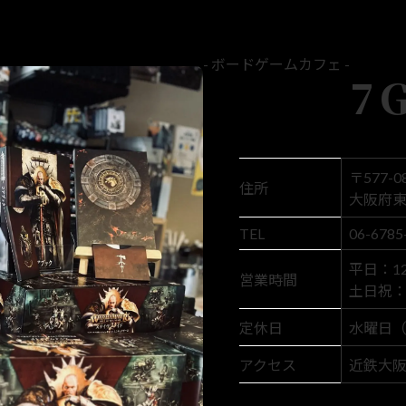
- ボードゲームカフェ -
7
〒577-0
住所
大阪府東
TEL
06-6785
平日：12:
営業時間
土日祝： 1
定休日
水曜日
アクセス
近鉄大阪