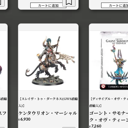
カートに追加
カートに追
S直輸
【スレイヴ・トゥ・ダークネス(GWS直輸
【ディサイプル・オヴ・ティ
入)】
直輸入)】
スフ
ケンタウリオン・マーシャル
ゴーント・サモナ
6,930
ク・オヴ・ティー
¥
7,260
¥