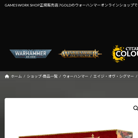
コ
ナ
GAMES WORK SHOP正規販売店 7GOLDのウォーハンマーオンラインショップ
ン
ビ
テ
ゲ
ン
ー
ツ
シ
へ
ョ
ス
ン
キ
に
ッ
移
プ
動
ホーム
ショップ-商品一覧
ウォーハンマー
エイジ・オヴ・シグマー