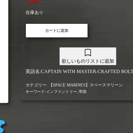
6,300
¥
在庫あり
【ス
カートに追加
ペ
ー
ス
マ
リ
欲しいものリストに追加
ー
ン】
英語名:CAPTAIN WITH MASTER-CRAFTED BOLT
キ
ャ
カテゴリー:
【SPACE MARINES】スペースマリーン
プ
キーワード:
インファントリー
,
帝国
テ
ン
（ヘ
ヴ
ィ
ボ
ル