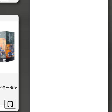
ンターセッ
加