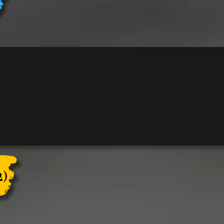
ト
ラ
イ
フ
ル
装
備）
個
)