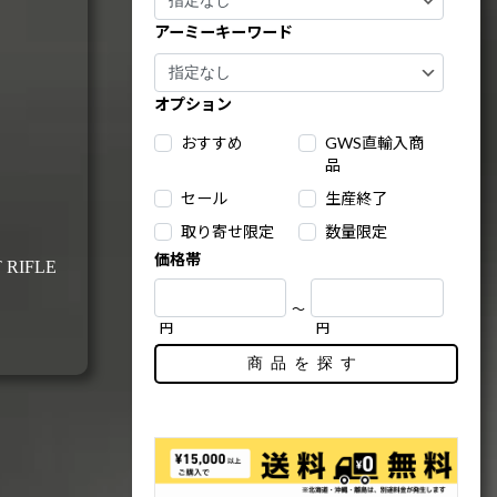
アーミーキーワード
オプション
おすすめ
GWS直輸入商
品
セール
生産終了
取り寄せ限定
数量限定
価格帯
 RIFLE
～
円
円
商品を探す