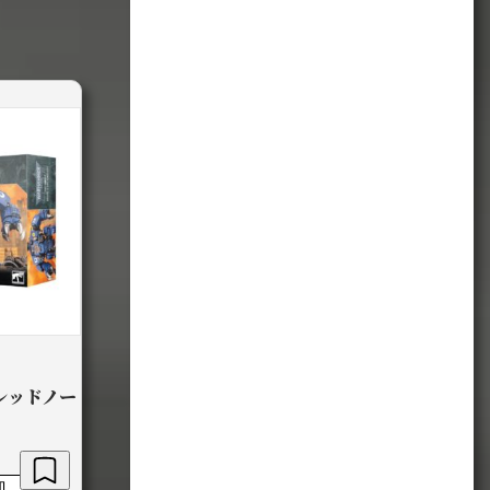
レッドノー
加