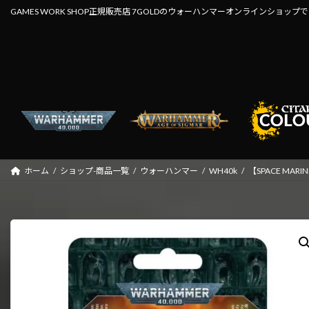
コ
ナ
GAMES WORK SHOP正規販売店 7GOLDのウォーハンマーオンラインショップ
ン
ビ
テ
ゲ
ン
ー
ツ
シ
へ
ョ
ス
ン
キ
に
ッ
移
プ
動
ホーム
ショップ-商品一覧
ウォーハンマー
WH40k
【SPACE MA