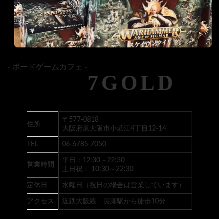
- ボードゲームカフェ -
7GOLD
〒577-0818
住所
大阪府東大阪市小若江4丁目12-14
TEL
06-6785-7050
平日：12:30～22:30
営業時間
土日祝： 10:30～22:30
定休日
水曜日（祝日の場合は営業しています）
アクセス
近鉄大阪線 長瀬駅から徒歩10分