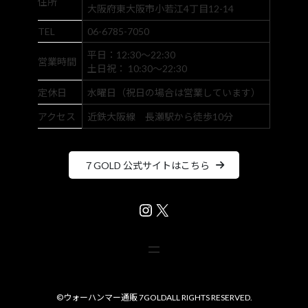
住所
大阪府東大阪市小若江4丁目12-14
TEL
06-6785-7050
平日：12:30～22:30
営業時間
土日祝： 10:30～22:30
定休日
水曜日（祝日の場合は営業しています）
アクセス
近鉄大阪線 長瀬駅から徒歩10分
７GOLD 公式サイトはこちら
Instagram
X
©
ウォーハンマー通販 7GOLD
ALL RIGHTS RESERVED.