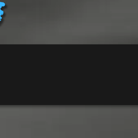
グ
ル
ニ
ソ
ン
個