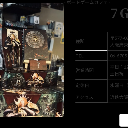
- ボードゲームカフェ -
7
〒577-0
住所
大阪府東
TEL
06-6785
平日：12:
営業時間
土日祝： 1
定休日
水曜日
アクセス
近鉄大阪