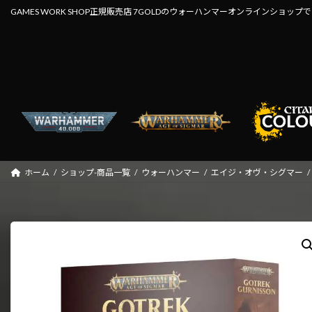
コ
ナ
GAMES WORK SHOP正規販売店 7GOLDのウォーハンマーオンラインショップ
ン
ビ
テ
ゲ
ン
ー
ツ
シ
へ
ョ
ス
ン
キ
に
ッ
移
プ
動
ホーム
ショップ-商品一覧
ウォーハンマー
エイジ・オヴ・シグマー