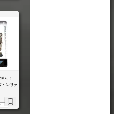
00
直輸入）】
ズ・レリッ
加