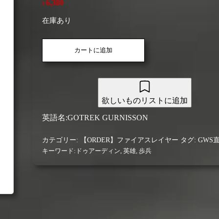
6,380
¥
在庫あり
【フ
カートに追加
ァ
イ
ア
ス
レ
欲しいものリストに追加
イ
ヤ
英語名:GOTREK GURNISSON
ー
(GWS
カテゴリー:
【ORDER】ファイアスレイヤー
タグ:
GWS
直
キーワード:
ドゥアーディン
,
英雄
,
歩兵
輸
入)】
ゴ
ト
レ
ッ
ク・