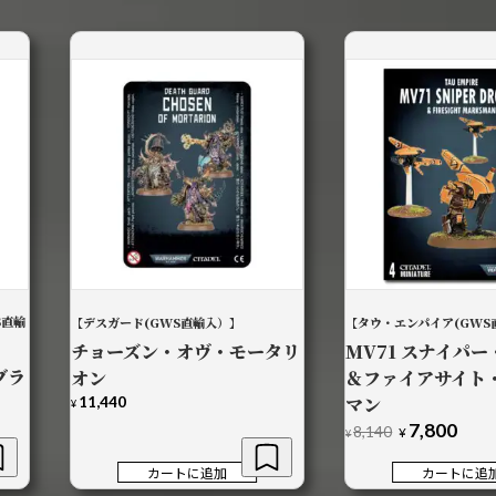
S直輸
【デスガード(GWS直輸入）】
【タウ・エンパイア(GWS
チョーズン・オヴ・モータリ
MV71 スナイパ
ブラ
オン
＆ファイアサイト
11,440
マン
¥
7,800
元
現
8,140
¥
¥
の
在
価
の
カートに追加
カートに追
格
価