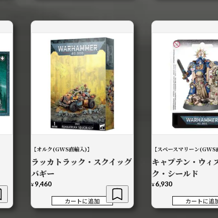
は
格
¥8,140
は
で
¥7,8
し
で
た。
す。
【オルク(GWS直輸入)】
【スペースマリーン(GWS
ラッカトラック・スクイッグ
キャプテン・ウィ
バギー
ク・シールド
9,460
6,930
¥
¥
カートに追加
カートに追