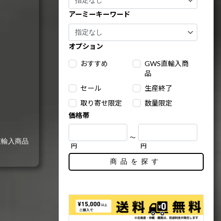
アーミーキーワード
オプション
おすすめ
GWS直輸入商
品
セール
生産終了
取り寄せ限定
数量限定
価格帯
～
直輸入商品
円
円
商品を探す