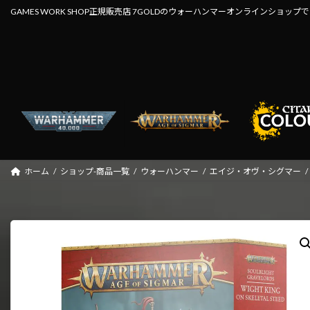
コ
ナ
GAMES WORK SHOP正規販売店 7GOLDのウォーハンマーオンラインショップ
ン
ビ
テ
ゲ
ン
ー
ツ
シ
へ
ョ
ス
ン
キ
に
ッ
移
プ
動
ホーム
ショップ-商品一覧
ウォーハンマー
エイジ・オヴ・シグマー