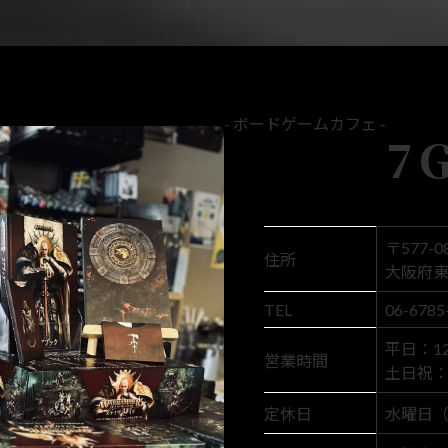
- ボードゲームカフェ -
7
〒577-0
住所
大阪府東
TEL
06-6785
平日：12:
営業時間
土日祝： 1
定休日
水曜日