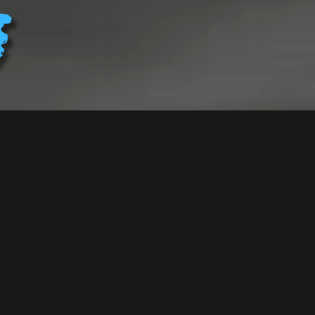
直
輸
入)】
ワ
イ
ト
キ
ン
グ
｜
ワ
イ
ト
ロ
ー
ド
（ス
ケ
ル
ト
ン・
ス