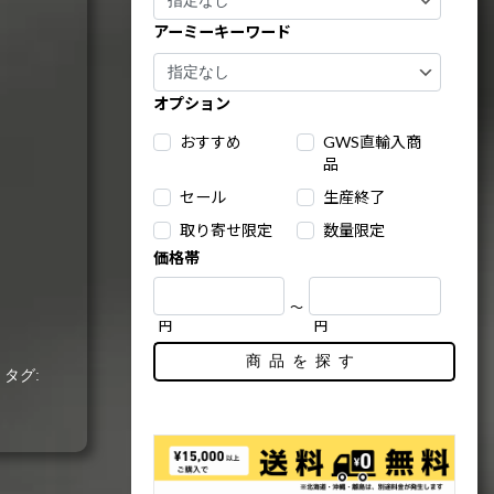
アーミーキーワード
オプション
おすすめ
GWS直輸入商
品
セール
生産終了
取り寄せ限定
数量限定
価格帯
～
円
円
商品を探す
ド
タグ: