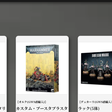
テ
ィ
ー
ド
騎
乗）
個
【オルク(GWS直輸入)】
【デュカーリ(GWS直輸入
タリ
カスタム・ブースタブラスタ
ラック(5体)