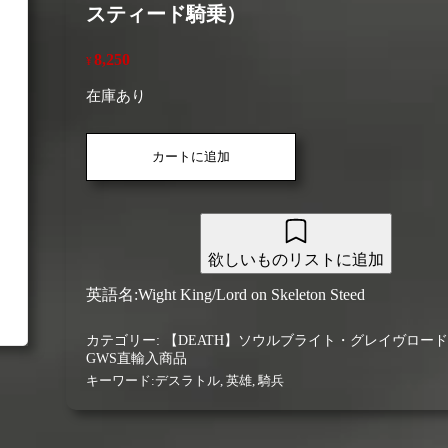
スティード騎乗）
8,250
¥
在庫あり
【ソ
カートに追加
ウ
ル
ブ
ラ
イ
欲しいものリストに追加
ト・
グ
英語名:Wight King/Lord on Skeleton Steed
レ
イ
カテゴリー:
【DEATH】ソウルブライト・グレイヴロー
ヴ
GWS直輸入商品
ロ
キーワード:
デスラトル
,
英雄
,
騎兵
ー
ド
(GWS