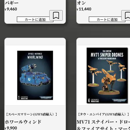
バギー
オン
9,460
11,440
¥
¥
カートに追加
カートに追加
【スペースマリーン(GWS直輸入）】
【タウ・エンパイア(GWS直輸入）
ホワールウィンド
MV71 スナイパー・ドロ
9,900
＆ファイアサイト・マー
¥