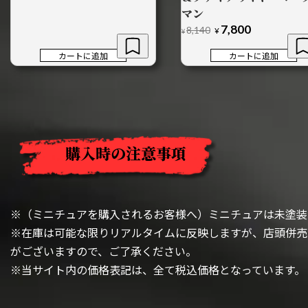
マン
7,800
元
現
8,140
¥
¥
の
在
価
の
カートに追加
カートに追加
格
価
は
格
¥8,140
は
で
¥7,800
し
で
た。
す。
購入時の注意事項
※（ミニチュアを購入されるお客様へ）ミニチュアは未塗装
※在庫は可能な限りリアルタイムに反映しますが、店頭併売
がございますので、ご了承ください。
※当サイト内の価格表記は、全て税込価格となっています。