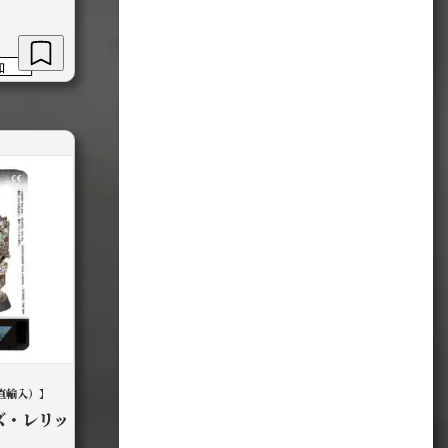
加
直輸入）】
ズ・レリッ