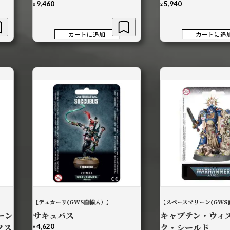
9,460
5,940
¥
¥
カートに追加
カートに追
】
【デュカーリ(GWS直輸入）】
【スペースマリーン(GWS
ーン
サキュバス
キャプテン・ウィ
クス
4,620
ク・シールド
¥