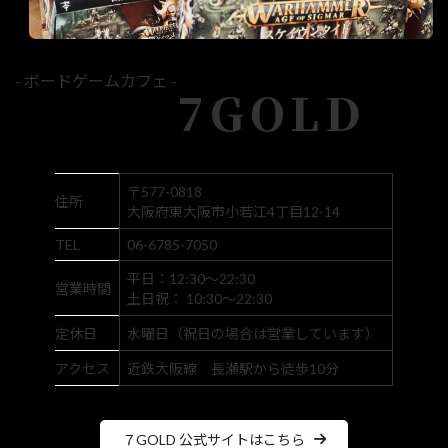
- ボードゲームカフェ -
7GOLD
〒577-0818
住所
大阪府東大阪市小若江4丁目12-14
TEL
06-6785-7050
平日：12:30～22:30
営業時間
土日祝： 10:30～22:30
定休日
水曜日（祝日の場合は営業しています）
アクセス
近鉄大阪線 長瀬駅から徒歩10分
７GOLD 公式サイトはこちら