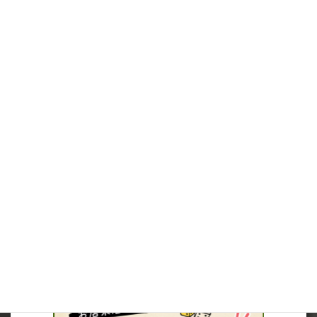
※（ミニチュアを購入されるお客様へ）ミニチュアは未塗装で、
組み立てが必要です。
※在庫は可能な限りリアルタイムに反映しますが、店頭併売品に
つき、在庫切れとなっていた場合は、キャンセルさせていただく場
合がございますので、ご了承ください。
※当サイト内の価格表記は、全て税込価格となっています。