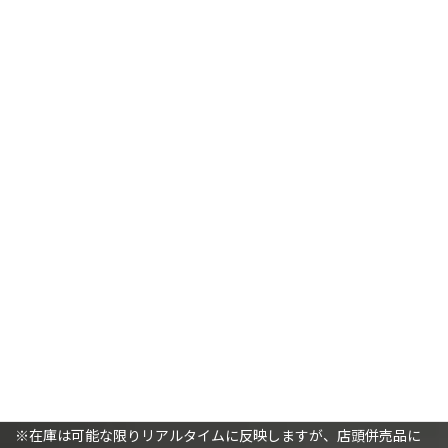
【スペースウルフ】
【スペースウルフ】
ブラッドクロウ
プライマリス・アップグレード
9,300
2,500
¥
¥
カートに追加
カートに追加
購入時の注意事項
※（ミニチュアを購入されるお客様へ）ミニチュアは未塗装で、
組み立てが必要です。
※在庫は可能な限りリアルタイムに反映しますが、店頭併売品に