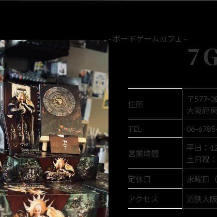
- ボードゲームカフェ -
7
〒577-0
住所
大阪府東
TEL
06-6785
平日：12:
営業時間
土日祝： 1
定休日
水曜日
アクセス
近鉄大阪