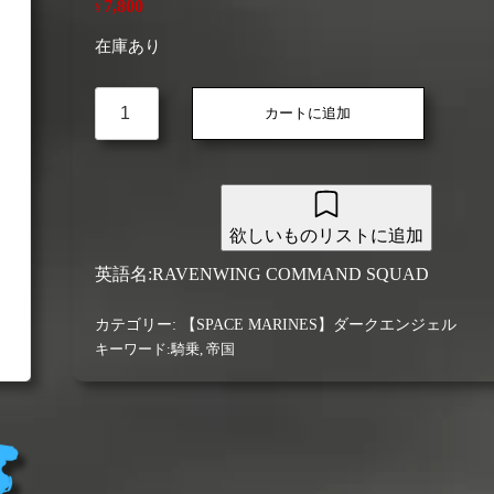
7,800
¥
在庫あり
【ダ
カートに追加
ー
ク
エ
ン
ジ
ェ
欲しいものリストに追加
ル】
英語名:RAVENWING COMMAND SQUAD
レ
イ
カテゴリー:
【SPACE MARINES】ダークエンジェル
ヴ
ン
キーワード:
騎乗
,
帝国
ウ
ィ
ン
グ・
コ
マ