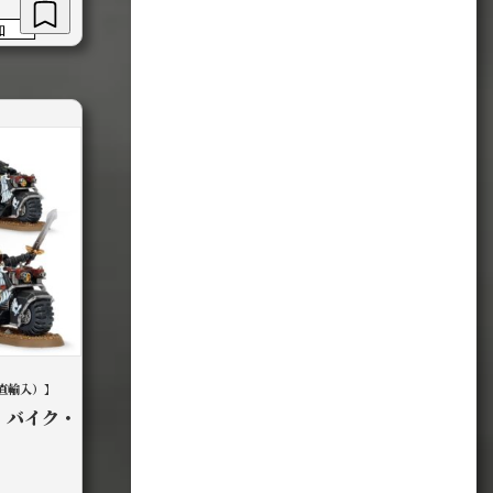
加
直輸入）】
・バイク・