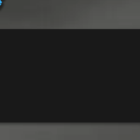
ン
ド・
ス
カ
ッ
ド
個