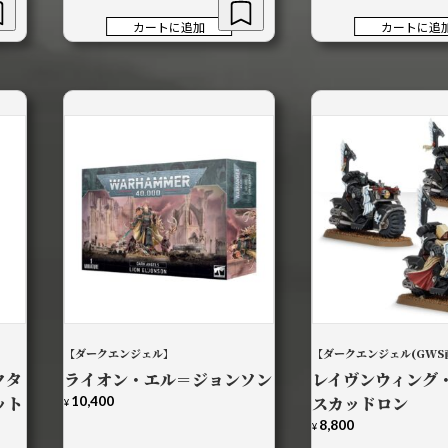
格
価
は
格
カートに追加
カートに追
¥24,100
は
で
¥21,690
し
で
た。
す。
【ダークエンジェル】
【ダークエンジェル(GWS
クタ
ライオン・エル＝ジョンソン
レイヴンウィング
ット
10,400
スカッドロン
¥
8,800
¥