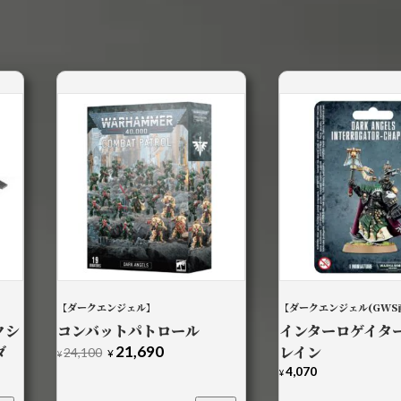
】
【ダークエンジェル】
【ダークエンジェル(GWS
クシ
コンバットパトロール
インターロゲイタ
ダ
21,690
レイン
元
現
24,100
¥
¥
の
在
4,070
¥
価
の