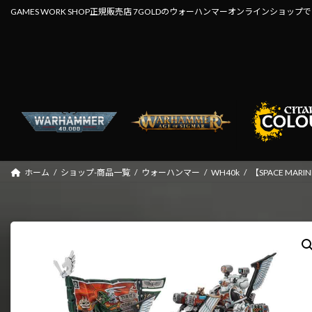
コ
ナ
GAMES WORK SHOP正規販売店 7GOLDのウォーハンマーオンラインショップ
ン
ビ
テ
ゲ
ン
ー
ツ
シ
へ
ョ
ス
ン
キ
に
ッ
移
プ
動
ホーム
ショップ-商品一覧
ウォーハンマー
WH40k
【SPACE MA