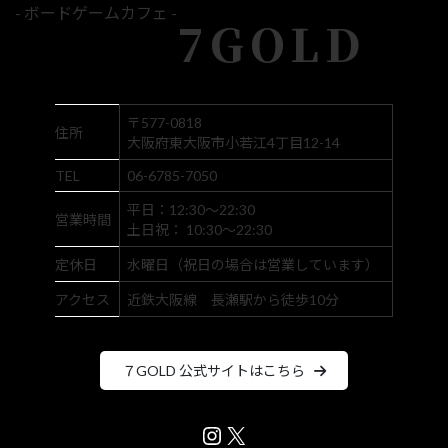
- ボードゲームカフェ -
7GOLD
〒577-0818
住所
大阪府東大阪市小若江4丁目12-14
TEL
06-6785-7050
平日：12:30～22:30
営業時間
土日祝： 10:30～22:30
定休日
水曜日（祝日の場合は営業しています）
アクセス
近鉄大阪線 長瀬駅から徒歩10分
７GOLD 公式サイトはこちら
Instagram
X