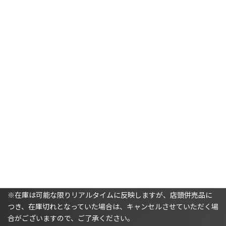
【ディサイプル・オヴ・ティーンチ
【タウ・エンパイア(GWS直輸入）】
(GWS直輸入）】
タクティカル・ドローン
チェンジリング
3,190
¥
6,380
¥
カートに追加
カートに追加
購入時の注意事項
※（ミニチュアを購入されるお客様へ）ミニチュアは未塗装で、
組み立てが必要です。
※在庫は可能な限りリアルタイムに反映しますが、店頭併売品に
つき、在庫切れとなっていた場合は、キャンセルさせていただく場
合がございますので、ご了承ください。