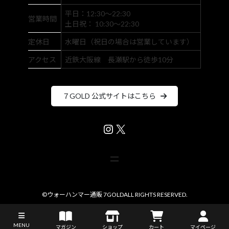
平日：12:30～22:30
営業時間
土日祝： 10:30～22:30
定休日
水曜日（祝日の場合は営業しています）
アクセス
近鉄大阪線 長瀬駅から徒歩10分
７GOLD 公式サイトはこちら
Instagram
X
©
ウォーハンマー通販 7GOLD
ALL RIGHTS RESERVED.
MENU
マガジン
ショップ
カート
マイページ