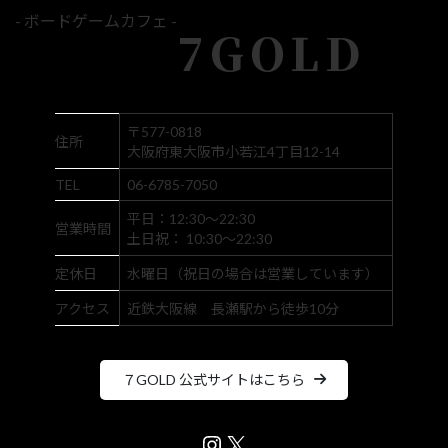
- ボードゲームカフェ -
7GOLD
〒577-0818
住所
大阪府東大阪市小若江4丁目12-14
TEL
06-6785-7050
平日：12:30～22:30
営業時間
土日祝： 10:30～22:30
定休日
水曜日（祝日の場合は営業しています）
アクセス
近鉄大阪線 長瀬駅から徒歩10分
７GOLD 公式サイトはこちら
Instagram
X