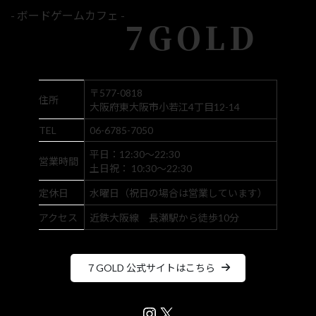
- ボードゲームカフェ -
7GOLD
〒577-0818
住所
大阪府東大阪市小若江4丁目12-14
TEL
06-6785-7050
平日：12:30～22:30
営業時間
土日祝： 10:30～22:30
定休日
水曜日（祝日の場合は営業しています）
アクセス
近鉄大阪線 長瀬駅から徒歩10分
７GOLD 公式サイトはこちら
Instagram
X