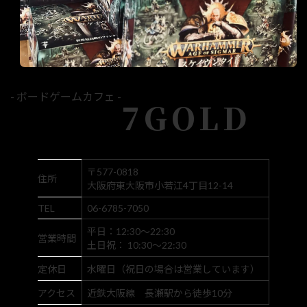
- ボードゲームカフェ -
7GOLD
〒577-0818
住所
大阪府東大阪市小若江4丁目12-14
TEL
06-6785-7050
平日：12:30～22:30
営業時間
土日祝： 10:30～22:30
定休日
水曜日（祝日の場合は営業しています）
アクセス
近鉄大阪線 長瀬駅から徒歩10分