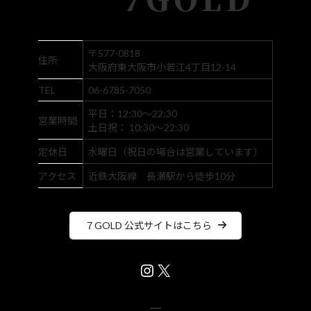
〒577-0818
住所
大阪府東大阪市小若江4丁目12-14
TEL
06-6785-7050
平日：12:30～22:30
営業時間
土日祝： 10:30～22:30
定休日
水曜日（祝日の場合は営業しています）
アクセス
近鉄大阪線 長瀬駅から徒歩10分
７GOLD 公式サイトはこちら
Instagram
X