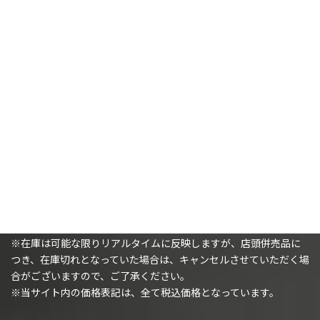
スペースマリーン：インターセ
バトルゾーン：
ッサー＆ペイント
Manufactorum –
4,500
Autochoral Transmitter
¥
6,820
¥
カートに追加
カートに追加
購入時の注意事項
※（ミニチュアを購入されるお客様へ）ミニチュアは未塗装で、
組み立てが必要です。
※在庫は可能な限りリアルタイムに反映しますが、店頭併売品に
つき、在庫切れとなっていた場合は、キャンセルさせていただく場
合がございますので、ご了承ください。
※当サイト内の価格表記は、全て税込価格となっています。