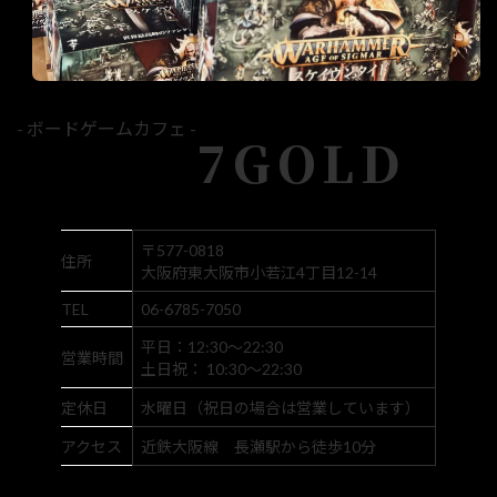
- ボードゲームカフェ -
7GOLD
〒577-0818
住所
大阪府東大阪市小若江4丁目12-14
TEL
06-6785-7050
平日：12:30～22:30
営業時間
土日祝： 10:30～22:30
定休日
水曜日（祝日の場合は営業しています）
アクセス
近鉄大阪線 長瀬駅から徒歩10分