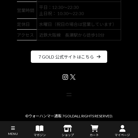
平日：12:30～22:30
営業時間
土日祝： 10:30～22:30
定休日
水曜日（祝日の場合は営業しています）
アクセス
近鉄大阪線 長瀬駅から徒歩10分
７GOLD 公式サイトはこちら
Instagram
X
©
ウォーハンマー通販 7GOLD
ALL RIGHTS RESERVED.
MENU
マガジン
ショップ
カート
マイページ