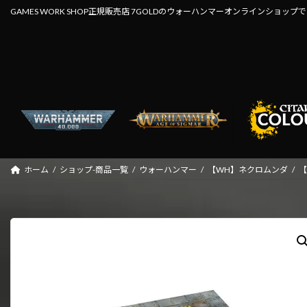
コ
ナ
GAMES WORK SHOP正規販売店 7GOLDのウォーハンマーオンラインショップ
ン
ビ
テ
ゲ
ン
ー
ツ
シ
へ
ョ
ス
ン
キ
に
ッ
移
プ
動
ホーム
ショップ-商品一覧
ウォーハンマー
【WH】ネクロムンダ
【