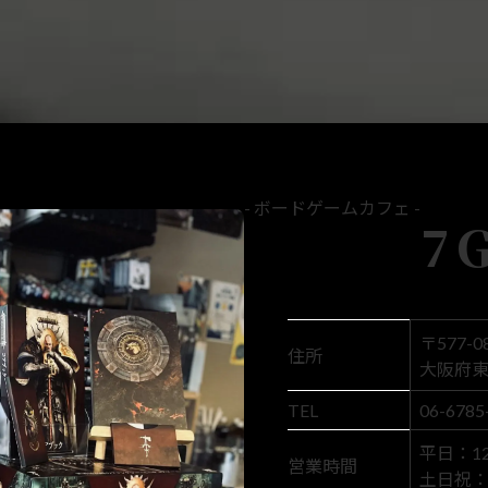
- ボードゲームカフェ -
7
〒577-0
住所
大阪府東
TEL
06-6785
平日：12:
営業時間
土日祝： 1