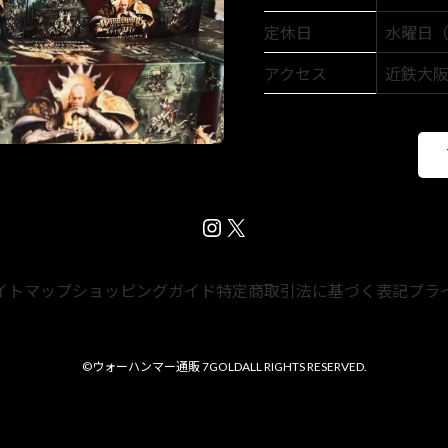
定休日
水曜日
アクセス
近鉄大阪
Instagram
X
イトマップ
ショッピングガイド
特定商取引法に基づく表記
プラ
©
ウォーハンマー通販 7GOLD
ALL RIGHTS RESERVED.