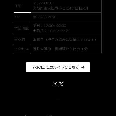
〒577-0818
住所
大阪府東大阪市小若江4丁目12-14
TEL
06-6785-7050
平日：12:30～22:30
営業時間
土日祝： 10:30～22:30
定休日
水曜日（祝日の場合は営業しています）
アクセス
近鉄大阪線 長瀬駅から徒歩10分
７GOLD 公式サイトはこちら
Instagram
X