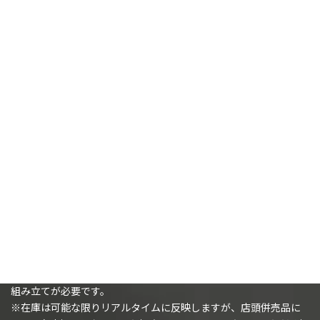
【オールドワールド】
ウォリアー・オヴ・ケイオス：
ソーサラー・オヴ・ケイオス
4,300
¥
カートに追加
購入時の注意事項
※（ミニチュアを購入されるお客様へ）ミニチュアは未塗装で、
組み立てが必要です。
※在庫は可能な限りリアルタイムに反映しますが、店頭併売品に