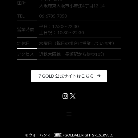
住所
大阪府東大阪市小若江4丁目12-14
TEL
06-6785-7050
平日：12:30～22:30
営業時間
土日祝： 10:30～22:30
定休日
水曜日（祝日の場合は営業しています）
アクセス
近鉄大阪線 長瀬駅から徒歩10分
７GOLD 公式サイトはこちら
Instagram
X
©
ウォーハンマー通販 7GOLD
ALL RIGHTS RESERVED.