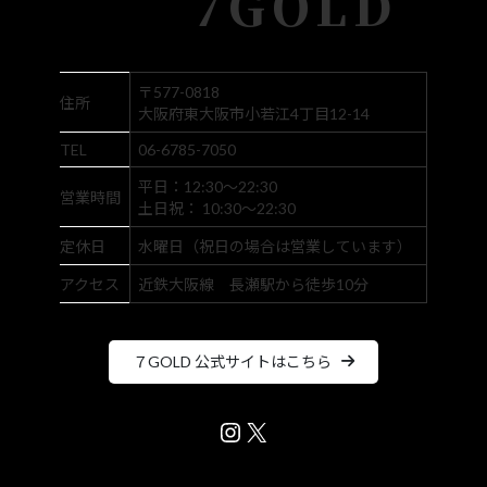
7GOLD
〒577-0818
住所
大阪府東大阪市小若江4丁目12-14
TEL
06-6785-7050
平日：12:30～22:30
営業時間
土日祝： 10:30～22:30
定休日
水曜日（祝日の場合は営業しています）
アクセス
近鉄大阪線 長瀬駅から徒歩10分
７GOLD 公式サイトはこちら
Instagram
X