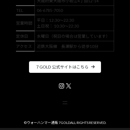
大阪府東大阪市小若江4丁目12-14
TEL
06-6785-7050
平日：12:30～22:30
営業時間
土日祝： 10:30～22:30
定休日
水曜日（祝日の場合は営業しています）
アクセス
近鉄大阪線 長瀬駅から徒歩10分
７GOLD 公式サイトはこちら
Instagram
X
©
ウォーハンマー通販 7GOLD
ALL RIGHTS RESERVED.