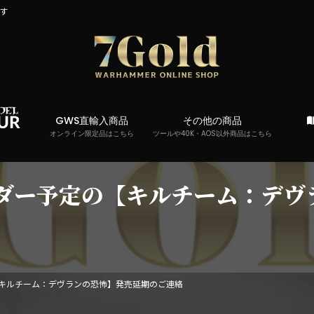
です
GWS直輸入商品
その他の商品
オンライン限定品はこちら
ツールや40K・AOS以外商品はこちら
ーダー予定の【キルチーム：デヴ
【キルチーム：デヴランの恐怖】発売延期のご連絡