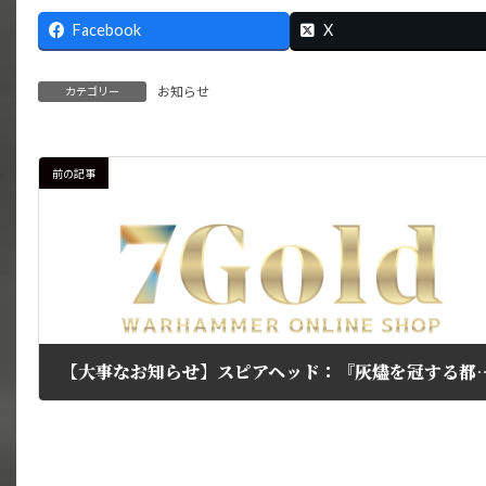
Facebook
X
お知らせ
カテゴリー
前の記事
【大事なお知らせ】スピアヘッド：『灰燼を冠する都』ゲームパック（日本語
2026年5月2日