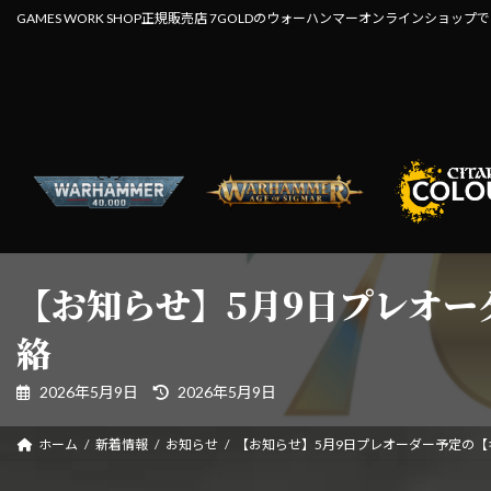
コ
ナ
GAMES WORK SHOP正規販売店 7GOLDのウォーハンマーオンラインショップ
ン
ビ
テ
ゲ
ン
ー
ツ
シ
へ
ョ
ス
ン
キ
に
ッ
移
プ
動
【お知らせ】5月9日プレオ
絡
最
2026年5月9日
2026年5月9日
終
更
新
ホーム
新着情報
お知らせ
【お知らせ】5月9日プレオーダー予定の
日
時
: