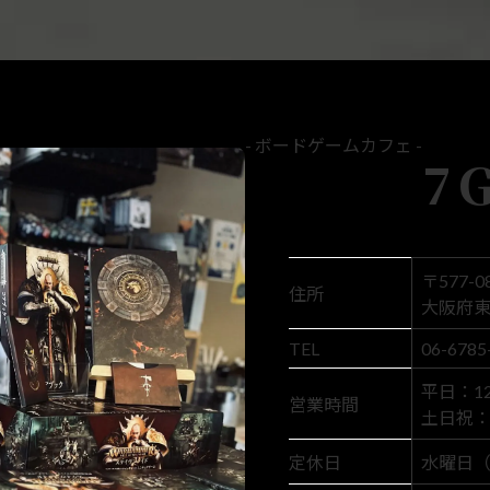
- ボードゲームカフェ -
7
〒577-0
住所
大阪府東
TEL
06-6785
平日：12:
営業時間
土日祝： 1
定休日
水曜日