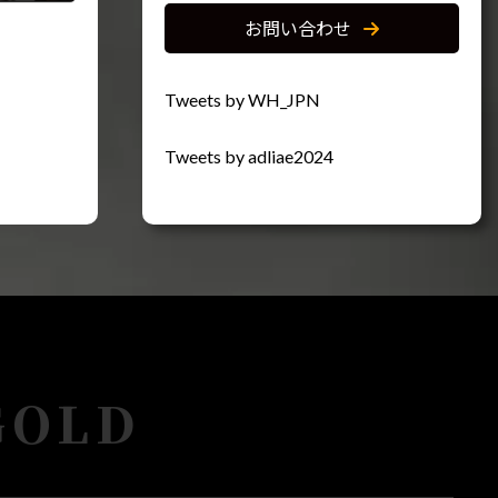
お問い合わせ
Tweets by WH_JPN
Tweets by adliae2024
GOLD